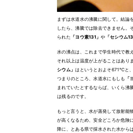
まずは水道水の沸騰に関して。結論
したら、沸騰では除去できません。
られた
「ヨウ素131」
や
「セシウム13
水の沸点は、これまで学生時代で教え
それ以上は温度が上がることはあり
シウム」
はというとおよそ671℃と
つまりのところ、水道水にもしも
「ヨ
まれていたとするならば、いくら沸
は残るのです。
もっと言うと、水が蒸発して放射能
が高くなるため、安全どころか危険
降に、とある県で採水された水から