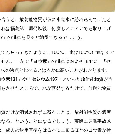
を言うと、放射能物質が仮に水道水に紛れ込んでいたと
それは福島第一原発以後、何度もメディアでも取り上げ
7」
の沸点を見ると納得できるでしょう。
てもらってきたように、100℃。水は100℃に達すると
ません。一方で
「ヨウ素」
の沸点はおよそ184℃、
「セ
、水の沸点と比べるとはるかに高いことがわかります。
ウ素131」
や
「セシウム137」
といった放射能物質が含
騰をさせたところで、水が蒸発するだけで、放射能物質
物質だけが消滅されずに残ることは、放射能物質の濃度
になる、ということになるでしょう。実際に原発事故以
は、成人の飲用基準をはるかに上回るほどのヨウ素が検