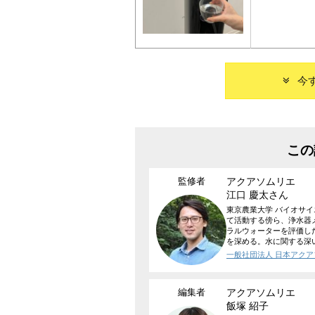
今
この
監修者
アクアソムリエ
江口 慶太
さん
東京農業大学 バイオサ
て活動する傍ら、浄水器
ラルウォーターを評価し
を深める。水に関する深
一般社団法人 日本アク
編集者
アクアソムリエ
飯塚 紹子