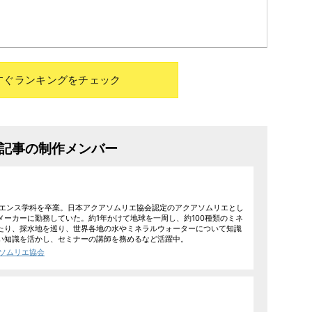
すぐランキングをチェック
記事の制作メンバー
イエンス学科を卒業。日本アクアソムリエ協会認定のアクアソムリエとし
メーカーに勤務していた。約1年かけて地球を一周し、約100種類のミネ
たり、採水地を巡り、世界各地の水やミネラルウォーターについて知識
い知識を活かし、セミナーの講師を務めるなど活躍中。
アソムリエ協会