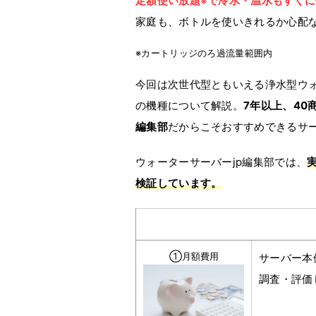
定額使い放題
で冷水・温水もすぐに
※
家庭も、ボトルを使いきれるか心配
※カートリッジのろ過流量範囲内
今回は次世代型ともいえる浄水型ウ
の機種について解説。
7年以上、4
編集部
だからこそおすすめできるサ
ウォーターサーバーjp編集部では、
検証しています。
①月額費用
サーバー本
調査・評価