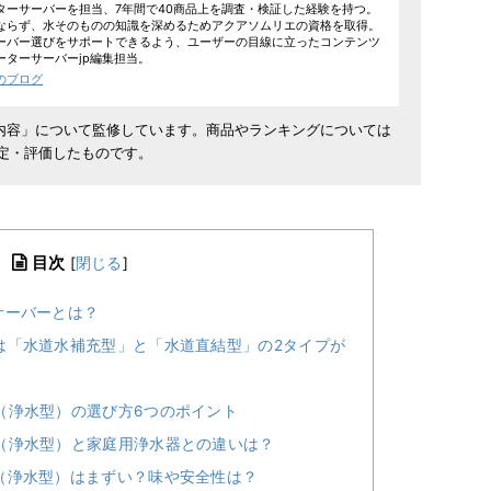
ターサーバーを担当、7年間で40商品上を調査・検証した経験を持つ。
ならず、水そのものの知識を深めるためアクアソムリエの資格を取得。
ーバー選びをサポートできるよう、ユーザーの目線に立ったコンテンツ
ーターサーバーjp編集担当。
のブログ
内容」について監修しています。商品やランキングについては
選定・評価したものです。
目次
[
閉じる
]
サーバーとは？
は「水道水補充型」と「水道直結型」の2タイプが
（浄水型）の選び方6つのポイント
（浄水型）と家庭用浄水器との違いは？
（浄水型）はまずい？味や安全性は？