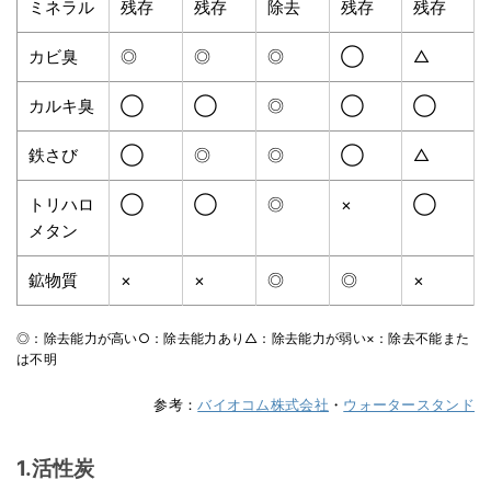
ミネラル
残存
残存
除去
残存
残存
カビ臭
◎
◎
◎
◯
△
カルキ臭
◯
◯
◎
◯
◯
鉄さび
◯
◎
◎
◯
△
トリハロ
◯
◯
◎
×
◯
メタン
鉱物質
×
×
◎
◎
×
◎：除去能力が高い○：除去能力あり△：除去能力が弱い×：除去不能また
は不明
参考：
バイオコム株式会社
・
ウォータースタンド
1.活性炭