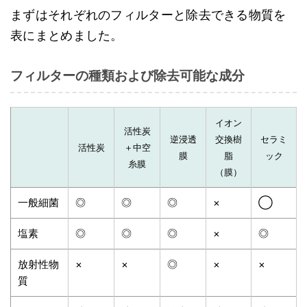
まずはそれぞれのフィルターと除去できる物質を
表にまとめました。
フィルターの種類および除去可能な成分
イオン
活性炭
逆浸透
交換樹
セラミ
活性炭
＋中空
膜
脂
ック
糸膜
（膜）
一般細菌
◎
◎
◎
×
◯
塩素
◎
◎
◎
×
◎
放射性物
×
×
◎
×
×
質